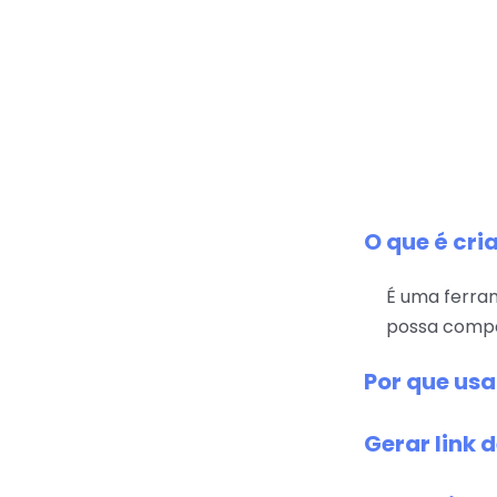
O que é cri
É uma ferra
possa compar
Por que us
Gerar link 