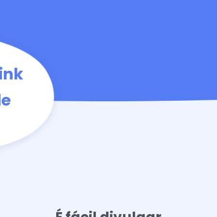
ink
de