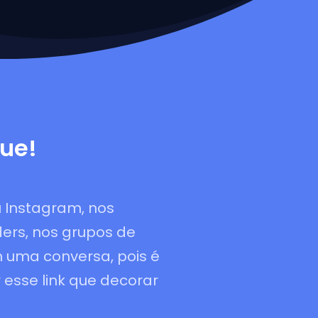
ue!
u Instagram, nos
lders, nos grupos de
 uma conversa, pois é
r esse link que decorar