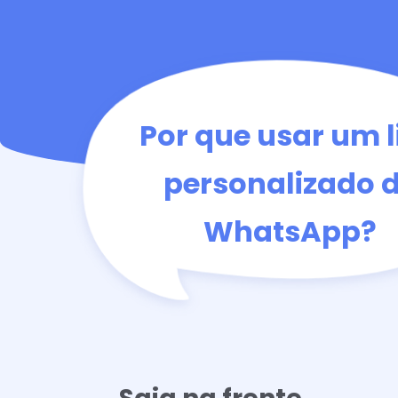
Por que usar um l
personalizado 
WhatsApp?