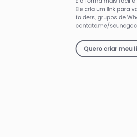
É a forma mais fácil 
Ele cria um link para 
folders, grupos de Wh
contate.me/seunegoc
Quero criar meu 